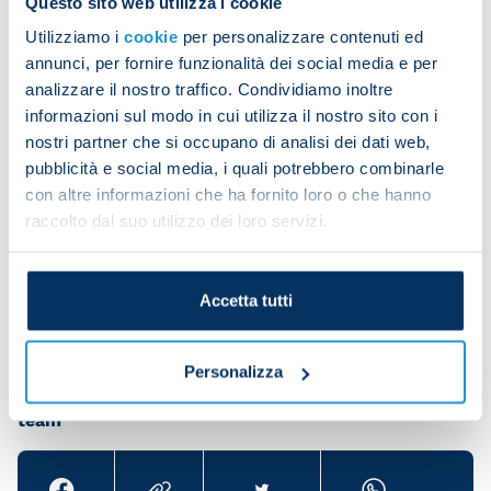
Questo sito web utilizza i cookie
Those who played in the 3-1 victory did some
Utilizziamo i
cookie
per personalizzare contenuti ed
recovery work in the gym, while the remainder of
annunci, per fornire funzionalità dei social media e per
the squad warmed up before doing some work on
analizzare il nostro traffico. Condividiamo inoltre
strength, possession and tactics out on the field.
informazioni sul modo in cui utilizza il nostro sito con i
The session was rounded off with a training game
nostri partner che si occupano di analisi dei dati web,
on a reduced-size pitch.
pubblicità e social media, i quali potrebbero combinarle
con altre informazioni che ha fornito loro o che hanno
raccolto dal suo utilizzo dei loro servizi.
Victor Osimhen trained separately in the gym.
Accetta tutti
Personalizza
Share the article with your friends and support the
team