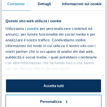
Consenso
Dettagli
Informazioni sui cookie
Questo sito web utilizza i cookie
Utilizziamo i
cookie
per personalizzare contenuti ed
annunci, per fornire funzionalità dei social media e per
analizzare il nostro traffico. Condividiamo inoltre
informazioni sul modo in cui utilizza il nostro sito con i
nostri partner che si occupano di analisi dei dati web,
The rest of the group worked in the gym and
pubblicità e social media, i quali potrebbero combinarle
focused on activation and toning.
con altre informazioni che ha fornito loro o che hanno
raccolto dal suo utilizzo dei loro servizi.
Accetta tutti
Personalizza