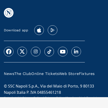
Download app
News
The Club
Online Tickets
Web Store
Fixtures
© SSC Napoli S.p.A., Via del Maio di Porto, 9 80133
Napoli Italia P. IVA 04855461218
Note legali
|
Privacy Policy
|
Privacy Policy Membership
|
Termini e
condizioni Membership Program
Cookie Policy
|
Code of Ethics and Model 231
|
Licensees
|
Contacts