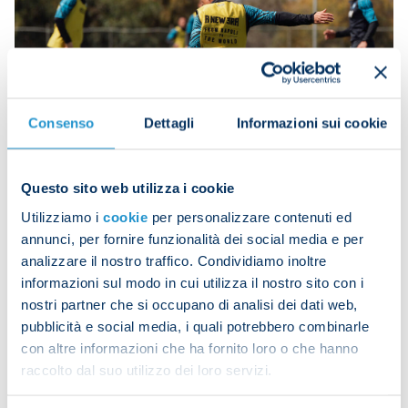
Consenso
Dettagli
Informazioni sui cookie
Questo sito web utilizza i cookie
The players trained on pitch two where they kicked
Utilizziamo i
cookie
per personalizzare contenuti ed
off with activation drills.
annunci, per fornire funzionalità dei social media e per
analizzare il nostro traffico. Condividiamo inoltre
These were followed by a series of small-sided
informazioni sul modo in cui utilizza il nostro sito con i
games by position.
nostri partner che si occupano di analisi dei dati web,
Mathias Olivera trained individually out on the
pubblicità e social media, i quali potrebbero combinarle
pitch.
con altre informazioni che ha fornito loro o che hanno
raccolto dal suo utilizzo dei loro servizi.