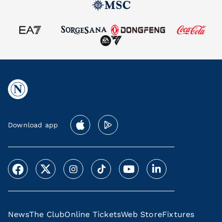
Download app
News
The Club
Online Tickets
Web Store
Fixtures