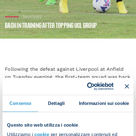
03/11/2022
BACK IN TRAINING AFTER TOPPING UCL GROUP
Following the defeat against Liverpool at Anfield
on Tuesday evening, the first-team squad was back
in training on Thursday to begin preparations for
the huge clash with Atalanta in Bergamo at 18:00
CET on Saturday in Serie A Week 13.
Consenso
Dettagli
Informazioni sui cookie
Questo sito web utilizza i cookie
The players kicked off with a gym session before
heading out on to pitch three for some rondos.
Utilizziamo i
cookie
per personalizzare contenuti ed