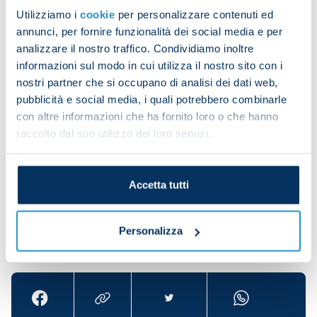
Utilizziamo i
cookie
per personalizzare contenuti ed
annunci, per fornire funzionalità dei social media e per
analizzare il nostro traffico. Condividiamo inoltre
The squad was then split into two with the
informazioni sul modo in cui utilizza il nostro sito con i
attacking players on pitch two and the defensive
nostri partner che si occupano di analisi dei dati web,
players on pitch one doing specific drills related to
pubblicità e social media, i quali potrebbero combinarle
their positions.
con altre informazioni che ha fornito loro o che hanno
raccolto dal suo utilizzo dei loro servizi.
Accetta tutti
Personalizza
Share the article with your friends and support the
team