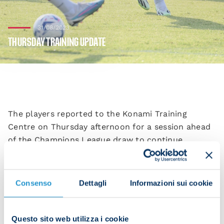
31/08/2023
THURSDAY TRAINING UPDATE
The players reported to the Konami Training
Centre on Thursday afternoon for a session ahead
of the Champions League draw to continue
preparations for the Serie A Week 3 meeting with
Lazio at 20:45 CEST on Saturday at the Stadio
Maradona.
Consenso
Dettagli
Informazioni sui cookie
Questo sito web utilizza i cookie
The players kicked off on pitch two with rondos.