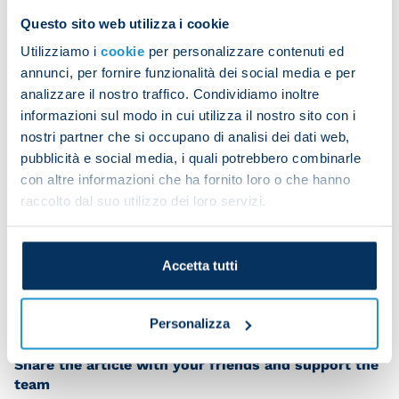
Rondos were on the agenda to begin the on-the-
Questo sito web utilizza i cookie
pitch work.
Utilizziamo i
cookie
per personalizzare contenuti ed
annunci, per fornire funzionalità dei social media e per
analizzare il nostro traffico. Condividiamo inoltre
informazioni sul modo in cui utilizza il nostro sito con i
The squad was then split in two for technical and
nostri partner che si occupano di analisi dei dati web,
tactical drills on pitches one and two.
pubblicità e social media, i quali potrebbero combinarle
con altre informazioni che ha fornito loro o che hanno
raccolto dal suo utilizzo dei loro servizi.
The first training session of 2023 will take place on
Sunday afternoon.
Accetta tutti
Personalizza
Share the article with your friends and support the
team