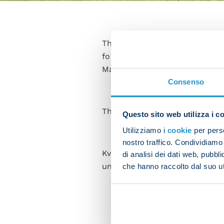
The Napoli players took part 
for their match against Atalan
Matchday 13 of Serie A.
Consenso
The programme opened with a w
Questo sito web utilizza i c
Utilizziamo i
cookie
per perso
nostro traffico. Condividiamo 
Kvicha Kvaratskhelia is ruled 
di analisi dei dati web, pubbl
underwent treatment and wor
che hanno raccolto dal suo uti