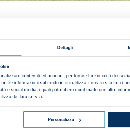
in an afternoon training session at the SSCN Konami Tra
ta on Saturday. The Azzurri will travel to Bergamo for t
Dettagli
arm-up and tactical drills, before finishing with a tra
ookie
nalizzare contenuti ed annunci, per fornire funzionalità dei socia
inoltre informazioni sul modo in cui utilizza il nostro sito con i 
out of the trip to Bergamo after suffering from acute l
icità e social media, i quali potrebbero combinarle con altre inform
ked in the gym.
lizzo dei loro servizi.
Personalizza