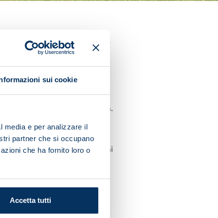
ining Centre as they prepare
he 18:00 CET kick-off in
Informazioni sui cookie
ining match on a small pitch.
l media e per analizzare il
nostri partner che si occupano
ower back pain. Amir Rrahmani
azioni che ha fornito loro o
Accetta tutti