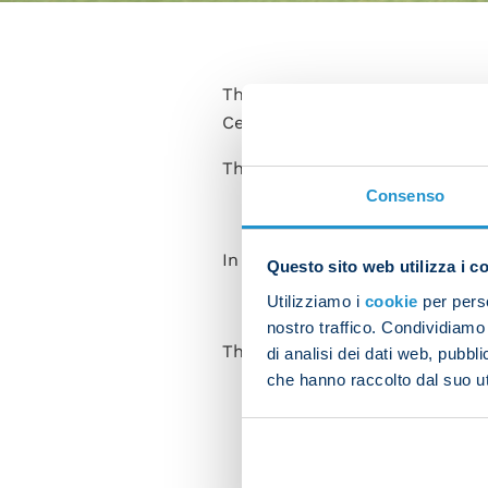
The Napoli players not away w
Centre on Thursday.
The Azzurri's next Serie A fi
Consenso
In the morning the squad train
Questo sito web utilizza i c
Utilizziamo i
cookie
per perso
nostro traffico. Condividiamo 
The afternoon workout was de
di analisi dei dati web, pubbl
che hanno raccolto dal suo uti