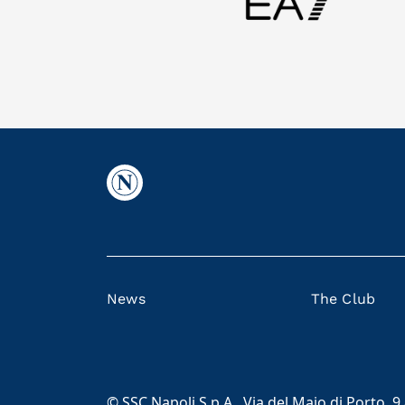
News
The Club
© SSC Napoli S.p.A., Via del Maio di Porto, 9