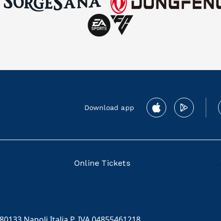
Download app
Online Tickets
 80133 Napoli Italia P. IVA 04855461218