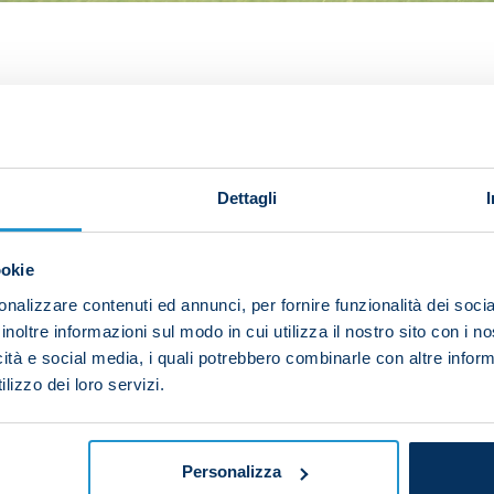
ith their national teams had a double session at the S
xture is away to Genoa on aturday 16 September (20:45 C
Dettagli
ed with the U19s, playing a series of matches on a full-s
ookie
nalizzare contenuti ed annunci, per fornire funzionalità dei socia
inoltre informazioni sul modo in cui utilizza il nostro sito con i 
dicated to strength work in the gym.
icità e social media, i quali potrebbero combinarle con altre inform
lizzo dei loro servizi.
Personalizza