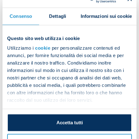
Afterwards, they played a game with five small
goals and did tactical work on a full-size pitch.
Consenso
Dettagli
Informazioni sui cookie
Questo sito web utilizza i cookie
The day's work was rounded off with a mini-match.
Utilizziamo i
cookie
per personalizzare contenuti ed
annunci, per fornire funzionalità dei social media e per
analizzare il nostro traffico. Condividiamo inoltre
Stanislav Lobotka and Diego Demme did aerobic
informazioni sul modo in cui utilizza il nostro sito con i
work on the pitch while Salvatore Sirigu trained
nostri partner che si occupano di analisi dei dati web,
separately in the gym and Amir Rrahmani did
pubblicità e social media, i quali potrebbero combinarle
personalised work on the pitch.
con altre informazioni che ha fornito loro o che hanno
raccolto dal suo utilizzo dei loro servizi.
Accetta tutti
Izmir Italian consul Valerio Giorgio dropped by to