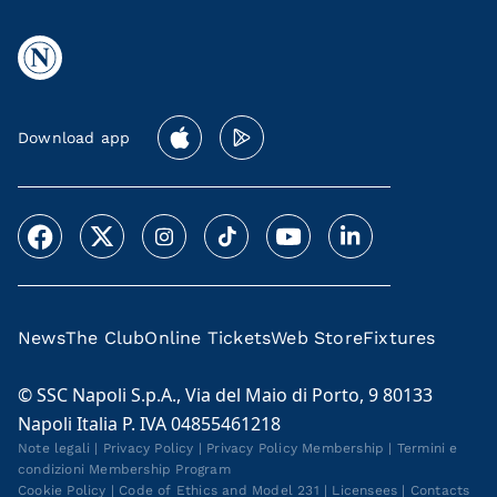
Download app
News
The Club
Online Tickets
Web Store
Fixtures
© SSC Napoli S.p.A., Via del Maio di Porto, 9 80133
Napoli Italia P. IVA 04855461218
Note legali
|
Privacy Policy
|
Privacy Policy Membership
|
Termini e
condizioni Membership Program
Cookie Policy
|
Code of Ethics and Model 231
|
Licensees
|
Contacts