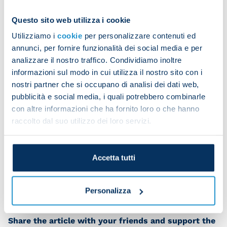
Questo sito web utilizza i cookie
The players then took part in a small-sided game
Utilizziamo i
cookie
per personalizzare contenuti ed
and worked on tactics.
annunci, per fornire funzionalità dei social media e per
analizzare il nostro traffico. Condividiamo inoltre
informazioni sul modo in cui utilizza il nostro sito con i
Set-piece drills were the final item on the agenda.
nostri partner che si occupano di analisi dei dati web,
pubblicità e social media, i quali potrebbero combinarle
con altre informazioni che ha fornito loro o che hanno
raccolto dal suo utilizzo dei loro servizi.
Jack Raspadori trained individually on the pitch.
Hirving Lozano worked individually in the gym.
Victor Osimhen was in full training.
Accetta tutti
Personalizza
Share the article with your friends and support the