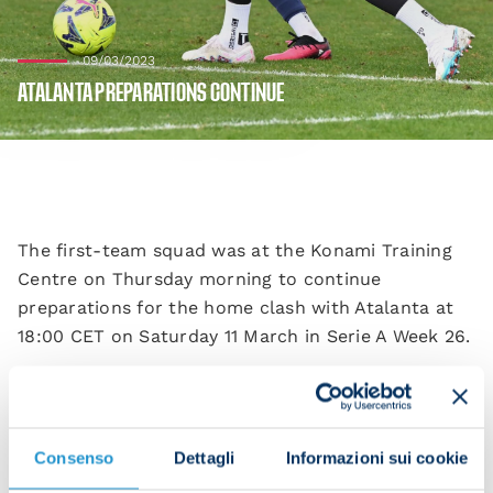
09/03/2023
ATALANTA PREPARATIONS CONTINUE
The first-team squad was at the Konami Training
Centre on Thursday morning to continue
preparations for the home clash with Atalanta at
18:00 CET on Saturday 11 March in Serie A Week 26.
The session began with activation work and
rondos.
Consenso
Dettagli
Informazioni sui cookie