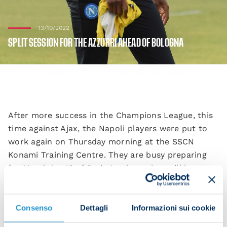
13/10/2022
SPLIT SESSION FOR THE AZZURRI AHEAD OF BOLOGNA
After more success in the Champions League, this
time against Ajax, the Napoli players were put to
work again on Thursday morning at the SSCN
Konami Training Centre. They are busy preparing
for Matchday 10 of Serie A, where they will host
Bologna at the Stadio Maradona on Sunday at
18:00 CEST.
Consenso
Dettagli
Informazioni sui cookie