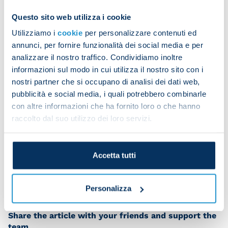
The team was split into two groups for the session.
Questo sito web utilizza i cookie
Those who started the Champions League game
Utilizziamo i
cookie
per personalizzare contenuti ed
the night before did recovery work together, while
annunci, per fornire funzionalità dei social media e per
the others were kept busy on pitch one. They
analizzare il nostro traffico. Condividiamo inoltre
completed a warm-up, strength exercises and
informazioni sul modo in cui utilizza il nostro sito con i
technical drills, before finishing with a training
nostri partner che si occupano di analisi dei dati web,
match on a small pitch.
pubblicità e social media, i quali potrebbero combinarle
con altre informazioni che ha fornito loro o che hanno
raccolto dal suo utilizzo dei loro servizi.
Frank Anguissa received treatment and will
undergo tests on Friday.
Accetta tutti
Personalizza
Share the article with your friends and support the
team