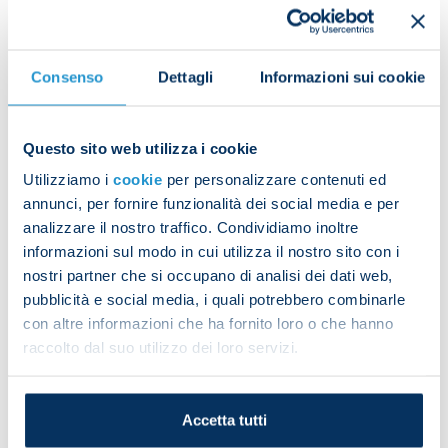
tactical drills which focused on attacking and
defensive play.
Consenso
Dettagli
Informazioni sui cookie
Questo sito web utilizza i cookie
Utilizziamo i
cookie
per personalizzare contenuti ed
Adam Ounas worked individually on the pitch,
annunci, per fornire funzionalità dei social media e per
while Karim Zedadka was with the group for the
analizzare il nostro traffico. Condividiamo inoltre
whole session.
informazioni sul modo in cui utilizza il nostro sito con i
nostri partner che si occupano di analisi dei dati web,
pubblicità e social media, i quali potrebbero combinarle
con altre informazioni che ha fornito loro o che hanno
raccolto dal suo utilizzo dei loro servizi.
Alessandro Zanoli did gentle exercises in the gym
because of minor lower-back pain. Fabian joined
Accetta tutti
his team-mates for most of the session but
completed some individual exercises too.