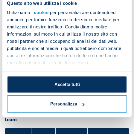
Questo sito web utilizza i cookie
Utilizziamo i
cookie
per personalizzare contenuti ed
The players were then split into two groups and
annunci, per fornire funzionalità dei social media e per
worked on their fitness both out on the pitches
analizzare il nostro traffico. Condividiamo inoltre
and in the gym.
informazioni sul modo in cui utilizza il nostro sito con i
nostri partner che si occupano di analisi dei dati web,
pubblicità e social media, i quali potrebbero combinarle
con altre informazioni che ha fornito loro o che hanno
The session was rounded off by tactical and
raccolto dal suo utilizzo dei loro servizi.
finishing work. Matteo Politano took part in nearly
the whole group session.
Accetta tutti
Personalizza
Share the article with your friends and support the
team