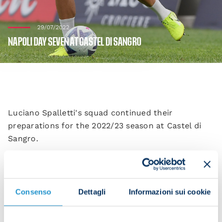
29/07/2022
NAPOLI DAY SEVEN AT CASTEL DI SANGRO
Luciano Spalletti's squad continued their
preparations for the 2022/23 season at Castel di
Sangro.
The squad started the session with a warm up in
Consenso
Dettagli
Informazioni sui cookie
the gym before heading outside for a small-sided
game.