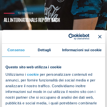
12/09/2024
ALL INTERNATIONALS REPORT BACK
Consenso
Dettagli
Informazioni sui cookie
The first-team squad is continuing to prepare for
the next league match, which will be at 18:00 CEST
on Sunday against Cagliari at Unipol Domus.
Questo sito web utilizza i cookie
Utilizziamo i
cookie
per personalizzare contenuti ed
All the players are now back from international
annunci, per fornire funzionalità dei social media e per
duty and under the watchful eye of coach Antonio
analizzare il nostro traffico. Condividiamo inoltre
Conte.
informazioni sul modo in cui utilizza il nostro sito con i
nostri partner che si occupano di analisi dei dati web,
pubblicità e social media, i quali potrebbero combinarle