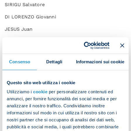
SIRIGU Salvatore
DI LORENZO Giovanni
JESUS Juan
MARIO RUI Silva Duarte
MINJAE Kim
Consenso
Dettagli
Informazioni sui cookie
OLIVERA Mathias
OSTIGARD Leo
Questo sito web utilizza i cookie
RRAHMANI Amir
Utilizziamo i
cookie
per personalizzare contenuti ed
annunci, per fornire funzionalità dei social media e per
ZANOLI Alessandro
analizzare il nostro traffico. Condividiamo inoltre
informazioni sul modo in cui utilizza il nostro sito con i
ZEDADKA Karim
nostri partner che si occupano di analisi dei dati web,
pubblicità e social media, i quali potrebbero combinarle
ANGUISSA Frank