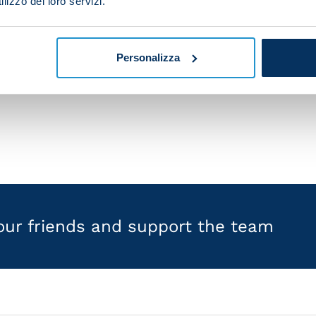
lizzo dei loro servizi.
Personalizza
oughout, while Adam Ounas did recovery work.
your friends and support the team