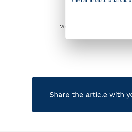
che hanno raccolto dal suo uti
Victor Osimhen took part thr
Share the article with 