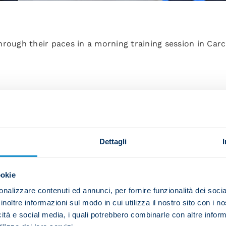
rough their paces in a morning training session in Carc
 in the gym and at pitch-side, the team completed fitne
hes. It was new signing Leo Ostigard’s first session wit
Dettagli
ookie
nalizzare contenuti ed annunci, per fornire funzionalità dei socia
ki and Amir Rrahmani were with the group for almost the
inoltre informazioni sul modo in cui utilizza il nostro sito con i 
icità e social media, i quali potrebbero combinarle con altre inform