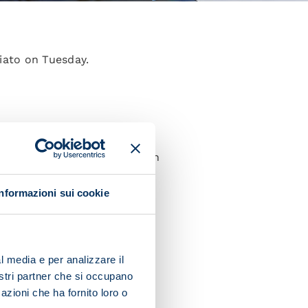
iato on Tuesday.
ss exercises and took part in
h the team.
Informazioni sui cookie
l media e per analizzare il
 entire session.
nostri partner che si occupano
azioni che ha fornito loro o