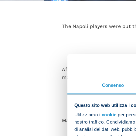
The Napoli players were put th
After starting with a warm-up
matches on reduced-sized pitc
Consenso
Questo sito web utilizza i c
Utilizziamo i
cookie
per perso
Mathias Olivera, Piotr Zielins
nostro traffico. Condividiamo 
di analisi dei dati web, pubbl