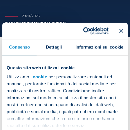
29/11/2025
BILLY GILMOUR MEDICAL UPDATE
Consenso
Dettagli
Informazioni sui cookie
Billy Gilmour will undergo surgery in London on
Questo sito web utilizza i cookie
Monday, accompanied by Gennaro De Luca from
Utilizziamo i
cookie
per personalizzare contenuti ed
the club's medical staff
annunci, per fornire funzionalità dei social media e per
analizzare il nostro traffico. Condividiamo inoltre
informazioni sul modo in cui utilizza il nostro sito con i
nostri partner che si occupano di analisi dei dati web,
Share the article with your friends and support the
pubblicità e social media, i quali potrebbero combinarle
team
con altre informazioni che ha fornito loro o che hanno
raccolto dal suo utilizzo dei loro servizi.