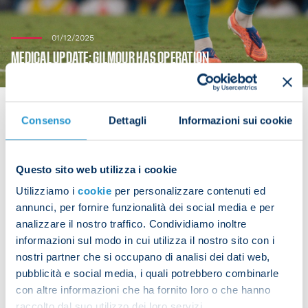
01/12/2025
MEDICAL UPDATE: GILMOUR HAS OPERATION
Consenso
Dettagli
Informazioni sui cookie
Billy Gilmour underwent surgery at Wellington
Questo sito web utilizza i cookie
Hospital in London today. The operation was
Utilizziamo i
cookie
per personalizzare contenuti ed
carried out by Ernst Schilders, with Napoli's
annunci, per fornire funzionalità dei social media e per
Gennaro De Luca in attendance.
analizzare il nostro traffico. Condividiamo inoltre
informazioni sul modo in cui utilizza il nostro sito con i
nostri partner che si occupano di analisi dei dati web,
pubblicità e social media, i quali potrebbero combinarle
Share the article with your friends and support the
con altre informazioni che ha fornito loro o che hanno
team
raccolto dal suo utilizzo dei loro servizi.