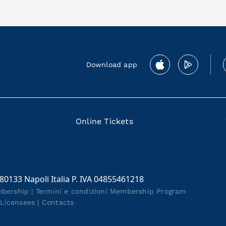
Download app
Online Tickets
 80133 Napoli Italia P. IVA 04855461218
mbership
|
Termini e condizioni Membership Program
|
Licensees
|
Contacts