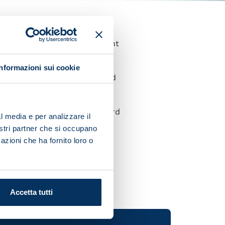
count in the Italian top flight
Informazioni sui cookie
scoring for us in the game and
ood partnership. We work hard
l media e per analizzare il
lationship helps us a lot.
nostri partner che si occupano
azioni che ha fornito loro o
ery team wants to beat the
ominate the league again.”
Accetta tutti