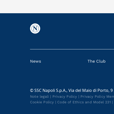
News
The Club
© SSC Napoli S.p.A., Via del Maio di Porto, 9
Note legali
|
Privacy Policy
|
Privacy Policy Me
Cookie Policy
|
Code of Ethics and Model 231