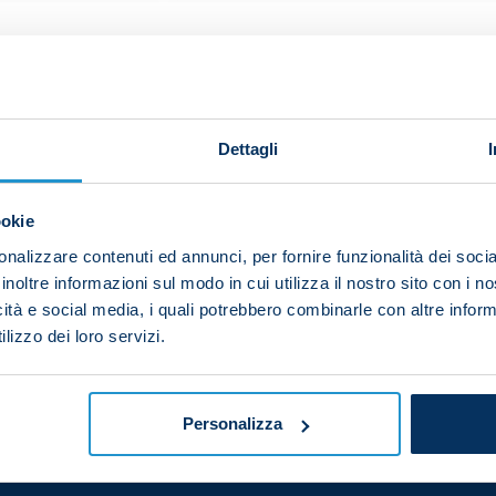
rst Serie A goal is a big deal.”
Leo Ostigard
opened his ac
ost-match thoughts:
Dettagli
t cross and I found space at the far post. It opened the 
”
ookie
an, we’ve got a good understanding and have forged a g
nalizzare contenuti ed annunci, per fornire funzionalità dei socia
 our defending. We’re both youngsters but our strong re
inoltre informazioni sul modo in cui utilizza il nostro sito con i 
icità e social media, i quali potrebbero combinarle con altre inform
n you win a Scudetto everything is tougher because ev
lizzo dei loro servizi.
e’re aware of our strengths and we know that we can d
Personalizza