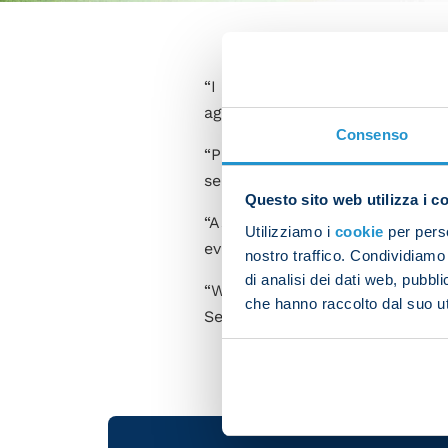
“I feel fantastic. Scoring my fi
against Lecce. Here are his p
Consenso
“Piotr Zielinski put in a grea
set us on the road to success.
Questo sito web utilizza i c
“As for playing alongside Nat
Utilizziamo i
cookie
per perso
every day as a team to perfect
nostro traffico. Condividiamo 
di analisi dei dati web, pubbl
“We need to keep this up. Whe
che hanno raccolto dal suo uti
Serie A champions. However w