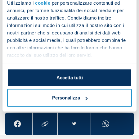
Utilizziamo i
cookie
per personalizzare contenuti ed
the conditions on the pitch but also because they
annunci, per fornire funzionalità dei social media e per
didn’t allow us any space in front of goal. In the
analizzare il nostro traffico. Condividiamo inoltre
second half we were more organised and found the
informazioni sul modo in cui utilizza il nostro sito con i
path to success.
nostri partner che si occupano di analisi dei dati web,
pubblicità e social media, i quali potrebbero combinarle
“These three points are so important in this group
con altre informazioni che ha fornito loro o che hanno
stage. Now we need to carry on like this. We’re
raccolto dal suo utilizzo dei loro servizi.
finding our form again and we’re confident for the
rest of the season.”
Accetta tutti
Share the article with your friends and support the
Personalizza
team