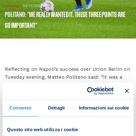
24/10/2023
POLITANO: “WE REALLY WANTED IT. THESE THREE POINTS ARE
SO IMPORTANT”
Reflecting on Napoli’s success over Union Berlin on
Tuesday evening, Matteo Politano said: “It was a
hard-fought victory, but we really wanted it. It
could be crucial to us advancing.
“It was a tough match due to the rain and the fact
Consenso
Dettagli
Informazioni sui cookie
we were up against a physical team that play as a
tight unit.
Questo sito web utilizza i cookie
“It wasn’t easy finding a goal, in part because of