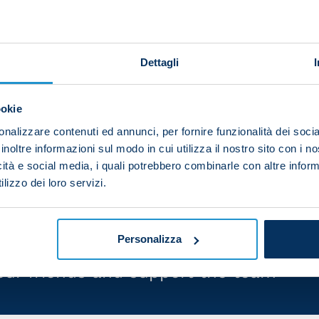
nst Cesena 5-4 away from home in the Coppa Italia Rou
Dettagli
e Round of 16. Manuel Nardozi, Francesco Eletto, Salv
ookie
e D’Angelo scored for Napoli.
nalizzare contenuti ed annunci, per fornire funzionalità dei socia
ozi (Iovine 75), Prisco (Olivieri 62), D’Angelo, Anic (Me
inoltre informazioni sul modo in cui utilizza il nostro sito con i 
Martino (G. De Martino 55). Coach: Rocco
icità e social media, i quali potrebbero combinarle con altre inform
lizzo dei loro servizi.
Personalizza
your friends and support the team