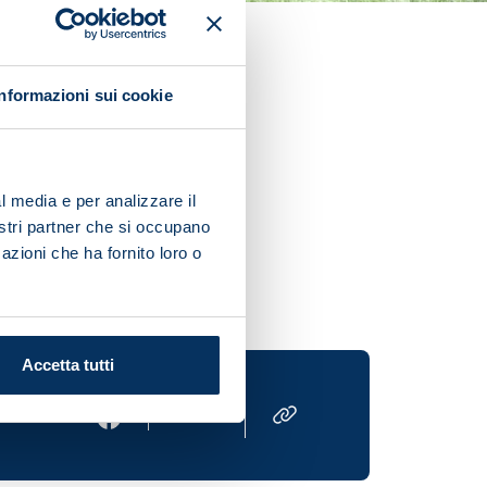
nd of 32.
Informazioni sui cookie
atore De Martino, Umberto
l media e per analizzare il
lnyk 75), Camelio (Testa 62),
nostri partner che si occupano
azioni che ha fornito loro o
Accetta tutti