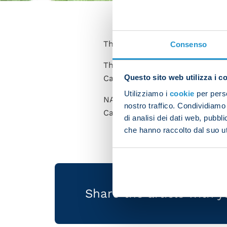
The Napoli U20 team won agai
Consenso
The team have advanced to th
Questo sito web utilizza i c
Camelio (penalty) and Giusepp
Utilizziamo i
cookie
per perso
NAPOLI: Pugliese, De Luca, Nard
nostro traffico. Condividiamo 
Caucci, Eletto, Gorica, S. De 
di analisi dei dati web, pubbl
che hanno raccolto dal suo uti
Share the article with 