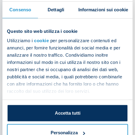
Consenso
Dettagli
Informazioni sui cookie
Questo sito web utilizza i cookie
Utilizziamo i
cookie
per personalizzare contenuti ed
annunci, per fornire funzionalità dei social media e per
Raspadori joins Club
analizzare il nostro traffico. Condividiamo inoltre
Atletico de Madrid
informazioni sul modo in cui utilizza il nostro sito con i
nostri partner che si occupano di analisi dei dati web,
PRESS RELEASE
| 11/08/2025
pubblicità e social media, i quali potrebbero combinarle
con altre informazioni che ha fornito loro o che hanno
raccolto dal suo utilizzo dei loro servizi.
Accetta tutti
Personalizza