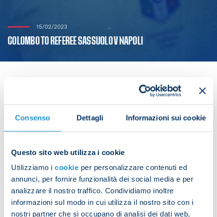
15/02/2023
COLOMBO TO REFEREE SASSUOLO V NAPOLI
Andrea Colombo has been appointed to referee
Consenso
Dettagli
Informazioni sui cookie
Sassuolo v Napoli, kicking off at 20:45 CET this
Friday in Serie A Matchday 23.
Questo sito web utilizza i cookie
He will be assisted by Galleto and Tolfo, Orsato will
Utilizziamo i
cookie
per personalizzare contenuti ed
be on fourth official duties, while manning VAR will
annunci, per fornire funzionalità dei social media e per
be Doveri and Banti.
analizzare il nostro traffico. Condividiamo inoltre
It's the first time Colombo takes charge of a Napoli
informazioni sul modo in cui utilizza il nostro sito con i
fixture this season.
nostri partner che si occupano di analisi dei dati web,