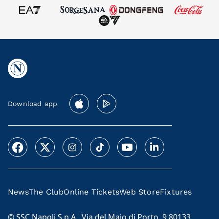
Download app
News
The Club
Online Tickets
Web Store
Fixtures
© SSC Napoli S.p.A., Via del Maio di Porto, 9 80133