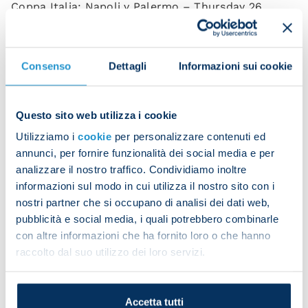
Coppa Italia: Napoli v Palermo – Thursday 26
September, 21:00
Week 6: Napoli v Monza – Sunday 29 September,
Consenso
Dettagli
Informazioni sui cookie
20:45
Week 7: Napoli v Como – Friday 4 October, 18:30
Questo sito web utilizza i cookie
Week 8: Empoli v Napoli – Sunday 20 October,
Utilizziamo i
cookie
per personalizzare contenuti ed
12:30
annunci, per fornire funzionalità dei social media e per
analizzare il nostro traffico. Condividiamo inoltre
Week 9: Napoli v Lecce – Saturday 26 October,
informazioni sul modo in cui utilizza il nostro sito con i
15:00
nostri partner che si occupano di analisi dei dati web,
pubblicità e social media, i quali potrebbero combinarle
Week 10: AC Milan v Napoli – Tuesday 29 October,
con altre informazioni che ha fornito loro o che hanno
20:45
raccolto dal suo utilizzo dei loro servizi.
Week 11: Napoli v Atalanta – Sunday 3 November,
12:30
Accetta tutti