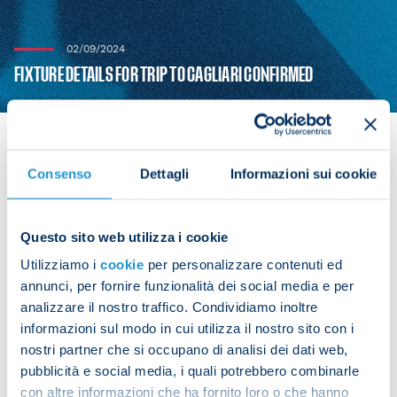
02/09/2024
FIXTURE DETAILS FOR TRIP TO CAGLIARI CONFIRMED
Consenso
Dettagli
Informazioni sui cookie
The Lega Serie A has confirmed the times and
dates of the Week 4 fixtures after the international
Questo sito web utilizza i cookie
break.
Utilizziamo i
cookie
per personalizzare contenuti ed
Our trip to Cagliari will take place at 18:00 CEST on
annunci, per fornire funzionalità dei social media e per
analizzare il nostro traffico. Condividiamo inoltre
Sunday 15 September.
informazioni sul modo in cui utilizza il nostro sito con i
nostri partner che si occupano di analisi dei dati web,
pubblicità e social media, i quali potrebbero combinarle
con altre informazioni che ha fornito loro o che hanno
Share the article with your friends and support the