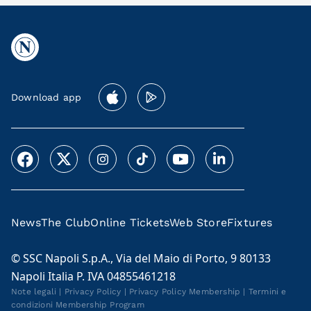
Download app
News
The Club
Online Tickets
Web Store
Fixtures
© SSC Napoli S.p.A., Via del Maio di Porto, 9 80133
Napoli Italia P. IVA 04855461218
Note legali
|
Privacy Policy
|
Privacy Policy Membership
|
Termini e
condizioni Membership Program