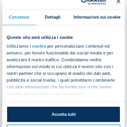
Juventus vs Napoli 25-26
Consenso
Dettagli
Informazioni sui cookie
Questo sito web utilizza i cookie
Share the article with your friends and support the
team
Utilizziamo i
cookie
per personalizzare contenuti ed
annunci, per fornire funzionalità dei social media e per
analizzare il nostro traffico. Condividiamo inoltre
informazioni sul modo in cui utilizza il nostro sito con i
nostri partner che si occupano di analisi dei dati web,
pubblicità e social media, i quali potrebbero combinarle
IT MIGHT ALSO INTEREST YOU
con altre informazioni che ha fornito loro o che hanno
raccolto dal suo utilizzo dei loro servizi.
Accetta tutti