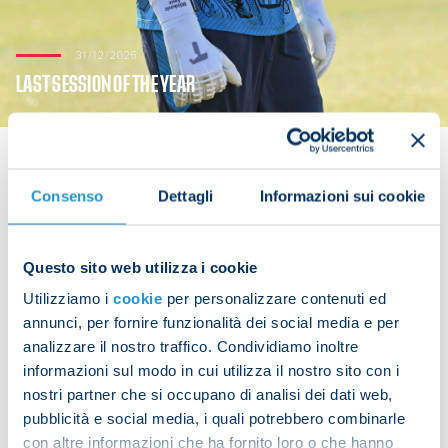
31/12/2025
LAST SESSION OF THE YEAR
Consenso
Dettagli
Informazioni sui cookie
The team were back at the training ground on
Wednesday for their final session of 2025.
Questo sito web utilizza i cookie
After some warm-up work, the focus switched to
Utilizziamo i
cookie
per personalizzare contenuti ed
drills on technique and tactics with Sunday's game
annunci, per fornire funzionalità dei social media e per
analizzare il nostro traffico. Condividiamo inoltre
against Lazio in mind.
informazioni sul modo in cui utilizza il nostro sito con i
nostri partner che si occupano di analisi dei dati web,
pubblicità e social media, i quali potrebbero combinarle
con altre informazioni che ha fornito loro o che hanno
Share the article with your friends and support the