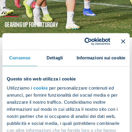
05/02/2026
GEARING UP FOR SATURDAY
Consenso
Dettagli
Informazioni sui cookie
The Azzurri continued training ahead of their
upcoming Serie A match against Genoa, scheduled
Questo sito web utilizza i cookie
for Saturday at 18:00 CET at the Stadio Ferraris.
Utilizziamo i
cookie
per personalizzare contenuti ed
The team took part in an afternoon training
annunci, per fornire funzionalità dei social media e per
analizzare il nostro traffico. Condividiamo inoltre
session and did technical and tactical drills.
informazioni sul modo in cui utilizza il nostro sito con i
nostri partner che si occupano di analisi dei dati web,
pubblicità e social media, i quali potrebbero combinarle
con altre informazioni che ha fornito loro o che hanno
Share the article with your friends and support the