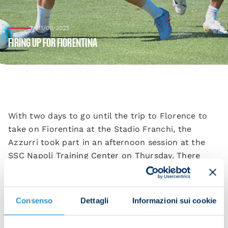
11/09/2025
FIRING UP FOR FIORENTINA
With two days to go until the trip to Florence to
take on Fiorentina at the Stadio Franchi, the
Azzurri took part in an afternoon session at the
SSC Napoli Training Center on Thursday. There
were technical and tactical drills aplenty.
After sustaining a contusion during training, Nikita
Consenso
Dettagli
Informazioni sui cookie
Contini underwent tests at Pineta Grande Hospital
that revealed a fracture of the third metacarpal in