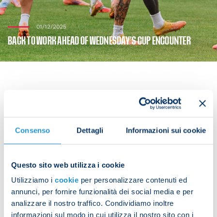
01/12/2025
BACK TO WORK AHEAD OF WEDNESDAY’S CUP ENCOUNTER
The team got straight back to work on Monday
morning after returning from their victorious trip
Consenso
Dettagli
Informazioni sui cookie
to the capital.
Next on the agenda for the Azzurri is a Coppa
Questo sito web utilizza i cookie
Italia meeting with Cagliari at the Stadio Maradona
Utilizziamo i
cookie
per personalizzare contenuti ed
on Wednesday evening (18:00).
annunci, per fornire funzionalità dei social media e per
The players who started Sunday's game against
analizzare il nostro traffico. Condividiamo inoltre
Roma did recovery work while the rest of the
informazioni sul modo in cui utilizza il nostro sito con i