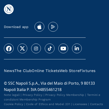
Download app
News
The Club
Online Tickets
Web Store
Fixtures
© SSC Napoli S.p.A., Via del Maio di Porto, 9 80133
Napoli Italia P. IVA 04855461218
Note legali
|
Privacy Policy
|
Privacy Policy Membership
|
Termini e
condizioni Membership Program
Cookie Policy
|
Code of Ethics and Model 231
|
Licensees
|
Contacts