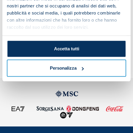
squad had a regular session with drills on
nostri partner che si occupano di analisi dei dati web,
pubblicità e social media, i quali potrebbero combinarle
technique and tactics.
con altre informazioni che ha fornito loro o che hanno
raccolto dal suo utilizzo dei loro servizi.
Share the article with your friends and support the
team
Accetta tutti
Personalizza