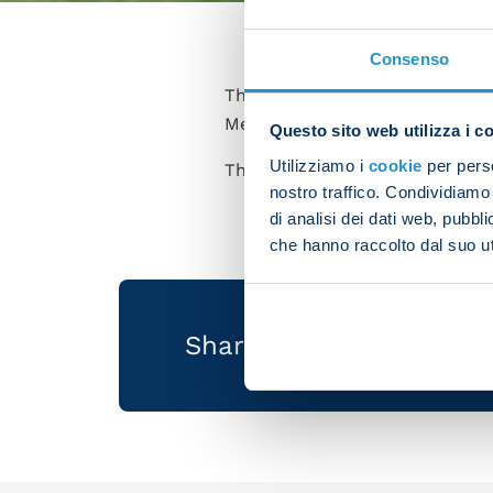
Consenso
The team was back in training 
Meazza.
Questo sito web utilizza i c
Utilizziamo i
cookie
per perso
The morning session saw the pla
nostro traffico. Condividiamo 
di analisi dei dati web, pubbl
che hanno raccolto dal suo uti
Share the article with 