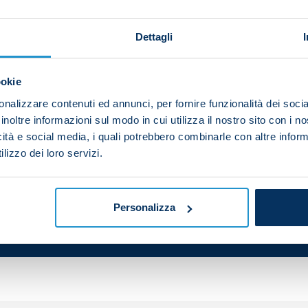
Dettagli
on Friday as they turn their attentions to Sunday's clas
ookie
nalizzare contenuti ed annunci, per fornire funzionalità dei socia
yers take part in a series of technical and tactical dril
inoltre informazioni sul modo in cui utilizza il nostro sito con i 
icità e social media, i quali potrebbero combinarle con altre inform
lizzo dei loro servizi.
Personalizza
your friends and support the team