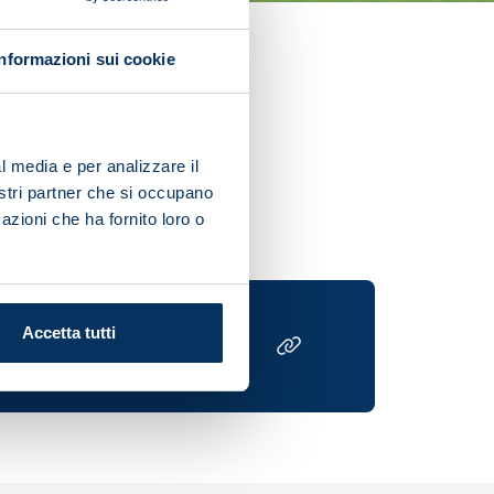
Informazioni sui cookie
h with Inter at the Stadio
l media e per analizzare il
ls.
nostri partner che si occupano
azioni che ha fornito loro o
Accetta tutti