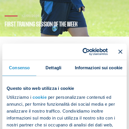
12/01/2026
FIRST TRAINING SESSION OF THE WEEK
Following their away match against Inter, the
Consenso
Dettagli
Informazioni sui cookie
Azzurri resumed training on Monday, ahead of their
next Serie A game against Parma. Those who were
in Sunday’s starting line-up did some recovery
Questo sito web utilizza i cookie
work, while the rest of the players took part in
Utilizziamo i
cookie
per personalizzare contenuti ed
technical and tactical drills.
annunci, per fornire funzionalità dei social media e per
analizzare il nostro traffico. Condividiamo inoltre
During the session, Alex Meret sustained a sprain
informazioni sul modo in cui utilizza il nostro sito con i
to his left shoulder.
nostri partner che si occupano di analisi dei dati web,