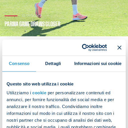
13/01/2026
PARMA GAME DRAWS CLOSER
Consenso
Dettagli
Informazioni sui cookie
One day to go until Napoli take on Parma. The
Azzurri were hard at work at the SSC Napoli
Training Centre on the eve of the match at the
Questo sito web utilizza i cookie
Maradona.
Utilizziamo i
cookie
per personalizzare contenuti ed
Antonio Conte’s players took part in a morning
annunci, per fornire funzionalità dei social media e per
analizzare il nostro traffico. Condividiamo inoltre
session, which started with a warm-up, followed
informazioni sul modo in cui utilizza il nostro sito con i
by technical and tactical work.
nostri partner che si occupano di analisi dei dati web,
pubblicità e social media, i quali potrebbero combinarle