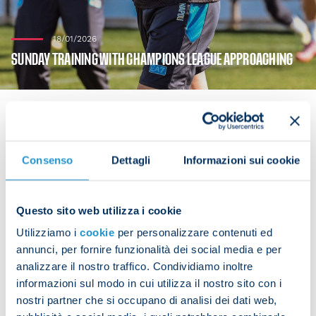
18/01/2026
SUNDAY TRAINING WITH CHAMPIONS LEAGUE APPROACHING
After the victory against Sassuolo on Saturday, the
Consenso
Dettagli
Informazioni sui cookie
Azzurri resumed training at the SSC Napoli
Training Centre in preparation for the upcoming
Questo sito web utilizza i cookie
Champions League match on Tuesday at Parken
Utilizziamo i
cookie
per personalizzare contenuti ed
Stadium against FC Copenhagen. Players who
annunci, per fornire funzionalità dei social media e per
started the match against Sassuolo carried out
analizzare il nostro traffico. Condividiamo inoltre
recovery work, while the rest of the squad took
informazioni sul modo in cui utilizza il nostro sito con i
part in a technical and tactical session.
nostri partner che si occupano di analisi dei dati web,