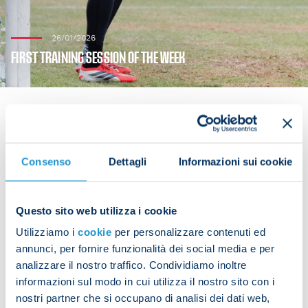
26/01/2026
FIRST TRAINING SESSION OF THE WEEK
Following their match against Juventus at Allianz
Consenso
Dettagli
Informazioni sui cookie
Stadium, the Azzurri resumed training at the SSC
Napoli Training Center to prepare for their
upcoming Champions League game against
Questo sito web utilizza i cookie
Chelsea.
Utilizziamo i
cookie
per personalizzare contenuti ed
annunci, per fornire funzionalità dei social media e per
The starting XI from Sunday’s match took part in a
analizzare il nostro traffico. Condividiamo inoltre
recovery session, while the rest of the team
informazioni sul modo in cui utilizza il nostro sito con i
worked on technical and tactical drills.
nostri partner che si occupano di analisi dei dati web,