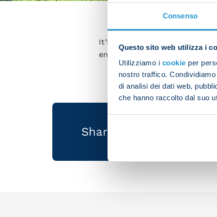
Consenso
It’s the eve of Napoli v Chels
Questo sito web utilizza i c
encounter this afternoon, sta
Utilizziamo i
cookie
per perso
nostro traffico. Condividiamo 
di analisi dei dati web, pubbl
che hanno raccolto dal suo uti
Share the article with 