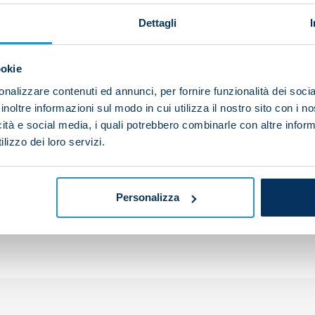
Dettagli
ea in the Champions League. Antonio Conte led a trainin
ookie
rting with a warm-up and ending with tactical and techni
nalizzare contenuti ed annunci, per fornire funzionalità dei socia
inoltre informazioni sul modo in cui utilizza il nostro sito con i 
icità e social media, i quali potrebbero combinarle con altre inform
lizzo dei loro servizi.
your friends and support the team
Personalizza