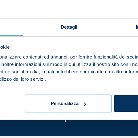
Monday morning following their match at Atalanta. Thei
Dettagli
00).
ookie
game at New Balance Arena did recovery work while the
nalizzare contenuti ed annunci, per fornire funzionalità dei socia
inoltre informazioni sul modo in cui utilizza il nostro sito con i 
e SSC Napoli Training Centre today for the final stage of
icità e social media, i quali potrebbero combinarle con altre inform
lizzo dei loro servizi.
Personalizza
your friends and support the team