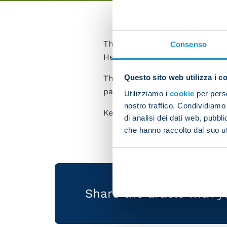
The team resumed training on 
Consenso
Hellas Verona on Saturday (18:
Questo sito web utilizza i c
The players who started the 
part in a metabolic session.
Utilizziamo i
cookie
per perso
nostro traffico. Condividiamo 
Kevin De Bruyne returned to th
di analisi dei dati web, pubbl
che hanno raccolto dal suo uti
Share the article with 