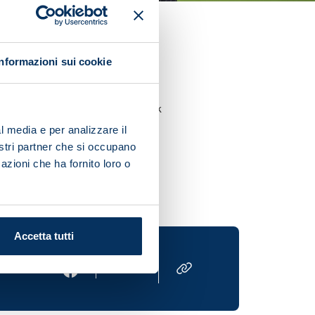
r next fixture is away to
Informazioni sui cookie
 remainder of the squad took
l media e per analizzare il
nostri partner che si occupano
 his rehabilitation.
azioni che ha fornito loro o
Accetta tutti