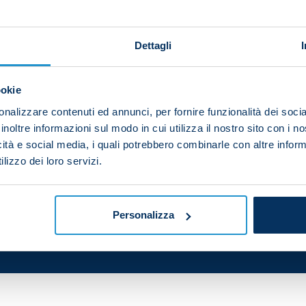
Dettagli
 Lisbon, the Azzurri have resumed training ahead of the
at 18:00 at the Stadio Maradona.
ookie
ternoon training session at the SSC Napoli Training Cent
nalizzare contenuti ed annunci, per fornire funzionalità dei socia
inoltre informazioni sul modo in cui utilizza il nostro sito con i 
icità e social media, i quali potrebbero combinarle con altre inform
lizzo dei loro servizi.
Personalizza
your friends and support the team