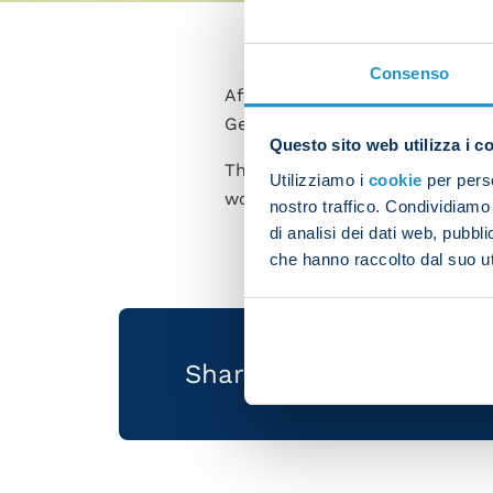
Consenso
After winning against Sporting
Genoa, scheduled for Sunday 
Questo sito web utilizza i c
The players took part in an af
Utilizziamo i
cookie
per perso
work.
nostro traffico. Condividiamo 
di analisi dei dati web, pubbl
che hanno raccolto dal suo uti
Share the article with 