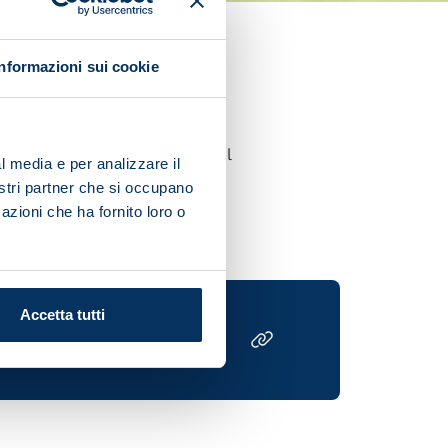
Informazioni sui cookie
ir Serie A match against
er and did technical-tactical
l media e per analizzare il
nostri partner che si occupano
azioni che ha fornito loro o
Accetta tutti