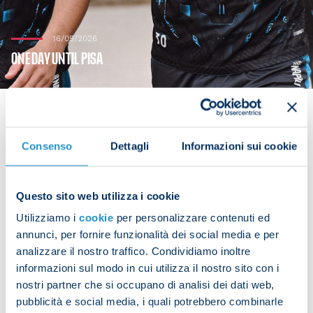
16/05/2026
ONE DAY UNTIL PISA
Consenso
Dettagli
Informazioni sui cookie
Only one day to go until Pisa v Napoli. The Azzurri
continued training at the SSC Napoli Training
Center ahead of their match against the Tuscans.
Questo sito web utilizza i cookie
Utilizziamo i
cookie
per personalizzare contenuti ed
The team took part in a morning training session
annunci, per fornire funzionalità dei social media e per
that included a warm-up phase, followed by
analizzare il nostro traffico. Condividiamo inoltre
technical and tactical drills.
informazioni sul modo in cui utilizza il nostro sito con i
nostri partner che si occupano di analisi dei dati web,
pubblicità e social media, i quali potrebbero combinarle