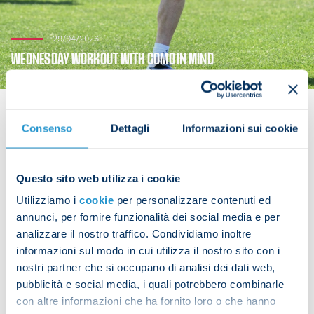
29/04/2026
WEDNESDAY WORKOUT WITH COMO IN MIND
Consenso
Dettagli
Informazioni sui cookie
The team were back at the training ground on
Wednesday to push on with preparations for
Questo sito web utilizza i cookie
Saturday's visit to Como. The morning session
Utilizziamo i
cookie
per personalizzare contenuti ed
consisted of drills on technique and tactics.
annunci, per fornire funzionalità dei social media e per
analizzare il nostro traffico. Condividiamo inoltre
informazioni sul modo in cui utilizza il nostro sito con i
nostri partner che si occupano di analisi dei dati web,
pubblicità e social media, i quali potrebbero combinarle
Share the article with your friends and support the
con altre informazioni che ha fornito loro o che hanno
team