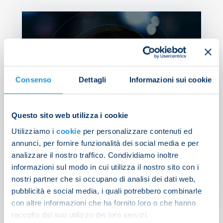
Consenso
Dettagli
Informazioni sui cookie
Questo sito web utilizza i cookie
Utilizziamo i
cookie
per personalizzare contenuti ed
Gutierrez completes Napoli
annunci, per fornire funzionalità dei social media e per
move
analizzare il nostro traffico. Condividiamo inoltre
informazioni sul modo in cui utilizza il nostro sito con i
nostri partner che si occupano di analisi dei dati web,
PRESS RELEASE
| 19/08/2025
pubblicità e social media, i quali potrebbero combinarle
con altre informazioni che ha fornito loro o che hanno
raccolto dal suo utilizzo dei loro servizi.