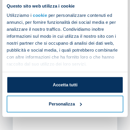
Questo sito web utilizza i cookie
Utilizziamo i
cookie
per personalizzare contenuti ed
annunci, per fornire funzionalità dei social media e per
Gi
analizzare il nostro traffico. Condividiamo inoltre
co
informazioni sul modo in cui utilizza il nostro sito con i
mo
nostri partner che si occupano di analisi dei dati web,
pubblicità e social media, i quali potrebbero combinarle
con altre informazioni che ha fornito loro o che hanno
raccolto dal suo utilizzo dei loro servizi.
Accetta tutti
Personalizza
NEW