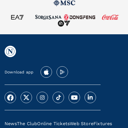
Download app
News
The Club
Online Tickets
Web Store
Fixtures