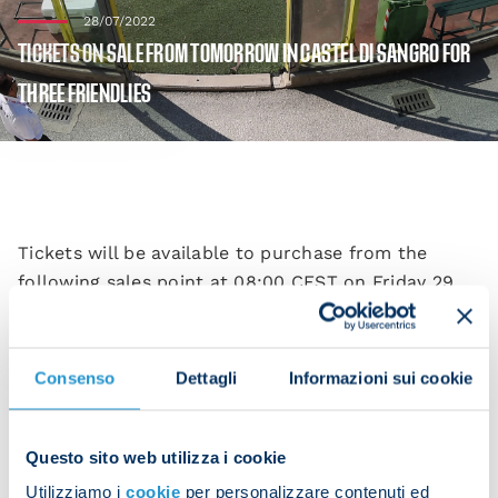
28/07/2022
TICKETS ON SALE FROM TOMORROW IN CASTEL DI SANGRO FOR
THREE FRIENDLIES
Tickets will be available to purchase from the
following sales point at 08:00 CEST on Friday 29
July for Napoli’s remaining friendly matches in
Castel di Sangro:
Consenso
Dettagli
Informazioni sui cookie
Tabaccheria Casacchia, Via Porta Napoli, 2, Castel
di Sangro.
Questo sito web utilizza i cookie
Here’s the timetable for the three friendlies
Utilizziamo i
cookie
per personalizzare contenuti ed