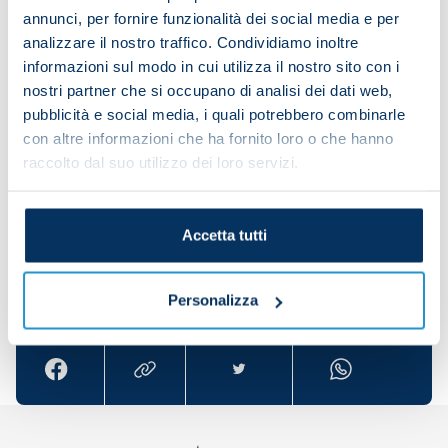
31 July (20:30 CEST): Napoli v Real Deportivo
annunci, per fornire funzionalità dei social media e per
Mallorca
analizzare il nostro traffico. Condividiamo inoltre
informazioni sul modo in cui utilizza il nostro sito con i
3 August (18:30 CEST): Napoli v Girona Futbol Club
nostri partner che si occupano di analisi dei dati web,
pubblicità e social media, i quali potrebbero combinarle
6 August (19:00 CEST): Napoli v RCD Espanyol
con altre informazioni che ha fornito loro o che hanno
Share this article with friends and support the
raccolto dal suo utilizzo dei loro servizi.
team
Accetta tutti
Share the article with your friends and support the
Personalizza
team