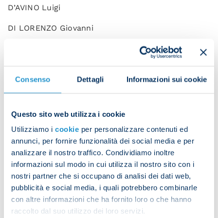
D’AVINO Luigi
DI LORENZO Giovanni
JUAN JESUS
MARIO RUI
Consenso
Dettagli
Informazioni sui cookie
MAZZOCCHI Pasquale
NATAN Bernardo De Souza
Questo sito web utilizza i cookie
Utilizziamo i
cookie
per personalizzare contenuti ed
OLIVERA Mathias
annunci, per fornire funzionalità dei social media e per
OSTIGARD Leo
analizzare il nostro traffico. Condividiamo inoltre
informazioni sul modo in cui utilizza il nostro sito con i
RRAHMANI Amir
nostri partner che si occupano di analisi dei dati web,
pubblicità e social media, i quali potrebbero combinarle
ANGUISSA Frank
con altre informazioni che ha fornito loro o che hanno
raccolto dal suo utilizzo dei loro servizi.
CAJUSTE Jens