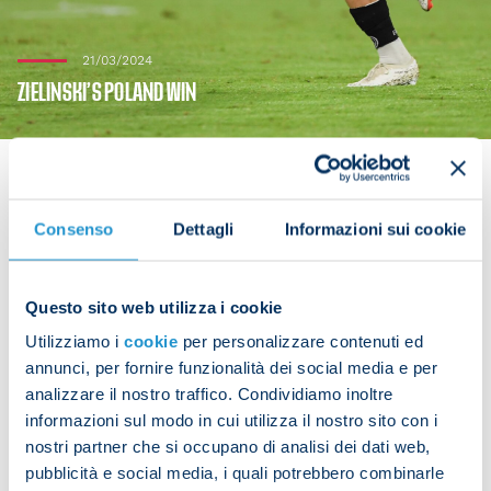
21/03/2024
ZIELINSKI’S POLAND WIN
Consenso
Dettagli
Informazioni sui cookie
Piotr Zielinski was in action for his country on
Thursday. The Napoli midfielder featured in
Poland’s Euro 2024 play-off against Estonia, which
Questo sito web utilizza i cookie
the Poles won 5-1.
Utilizziamo i
cookie
per personalizzare contenuti ed
annunci, per fornire funzionalità dei social media e per
Zielinski scored his side’s second goal and played
analizzare il nostro traffico. Condividiamo inoltre
for 80 minutes.
informazioni sul modo in cui utilizza il nostro sito con i
nostri partner che si occupano di analisi dei dati web,
pubblicità e social media, i quali potrebbero combinarle