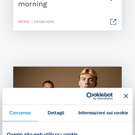
morning
NEWS
| 04/08/2026
SS
pr
Sh
Consenso
Dettagli
Informazioni sui cookie
Questo sito web utilizza i cookie