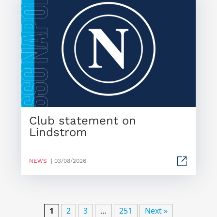
Club statement on
Lindstrom
NEWS
| 03/08/2026
1
2
3
…
251
Next »