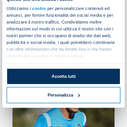
Utilizziamo i
cookie
per personalizzare contenuti ed
annunci, per fornire funzionalità dei social media e per
analizzare il nostro traffico. Condividiamo inoltre
informazioni sul modo in cui utilizza il nostro sito con i
nostri partner che si occupano di analisi dei dati web,
UNC
pubblicità e social media, i quali potrebbero combinarle
con altre informazioni che ha fornito loro o che hanno
raccolto dal suo utilizzo dei loro servizi.
Accetta tutti
Personalizza