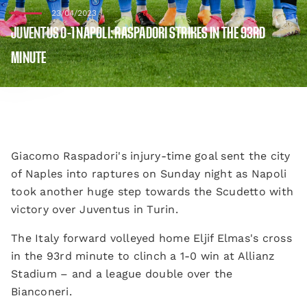
23/04/2023
JUVENTUS 0-1 NAPOLI: RASPADORI STRIKES IN THE 93RD
MINUTE
Giacomo Raspadori's injury-time goal sent the city
of Naples into raptures on Sunday night as Napoli
took another huge step towards the Scudetto with
victory over Juventus in Turin.
The Italy forward volleyed home Eljif Elmas's cross
in the 93rd minute to clinch a 1-0 win at Allianz
Stadium – and a league double over the
Bianconeri.