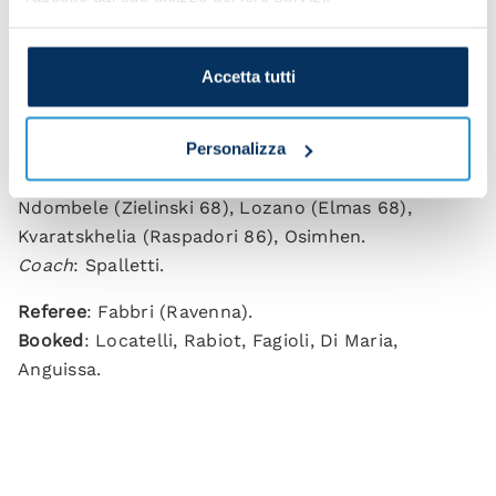
Cuadrado, Miretti (Di Maria 61), Locatelli, Rabiot,
Kostic (Chiesa 61), Soule (Fagioli 66), Milik (Vlahovic
90).
Accetta tutti
Coach
: Allegri.
Personalizza
NAPOLI
: Meret; Di Lorenzo, Juan Jesus, Kim,
Olivera, Anguissa, Lobotka (Rrahmani 90+4),
Ndombele (Zielinski 68), Lozano (Elmas 68),
Kvaratskhelia (Raspadori 86), Osimhen.
Coach
: Spalletti.
Referee
: Fabbri (Ravenna).
Booked
: Locatelli, Rabiot, Fagioli, Di Maria,
Anguissa.