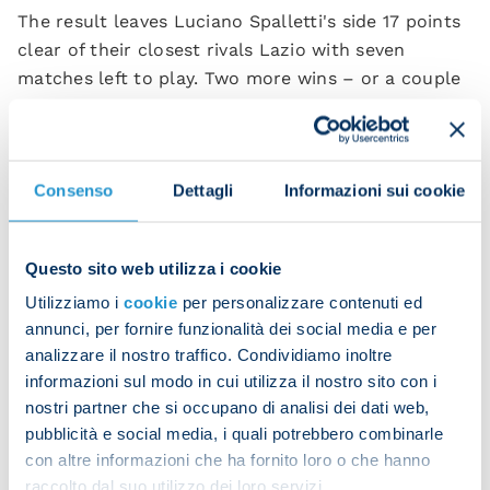
The result leaves Luciano Spalletti's side 17 points
clear of their closest rivals Lazio with seven
matches left to play. Two more wins – or a couple
of favourable results next weekend – will see the
Azzurri crowned champions for the third time in
history...
Consenso
Dettagli
Informazioni sui cookie
Raspadori's fabulous volley
Questo sito web utilizza i cookie
Utilizziamo i
cookie
per personalizzare contenuti ed
Our match-winner celebrates in Turin
annunci, per fornire funzionalità dei social media e per
analizzare il nostro traffico. Condividiamo inoltre
informazioni sul modo in cui utilizza il nostro sito con i
Juventus 0-1 Napoli (HT 0-0)
nostri partner che si occupano di analisi dei dati web,
Scorer
: Raspadori 90+3.
pubblicità e social media, i quali potrebbero combinarle
con altre informazioni che ha fornito loro o che hanno
JUVENTUS
: Szczesny; Gatti, Rugani, Danilo,
raccolto dal suo utilizzo dei loro servizi.