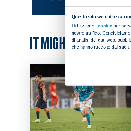
Questo sito web utilizza i c
Utilizziamo i
cookie
per perso
nostro traffico. Condividiamo 
IT MIGHT ALSO INTER
di analisi dei dati web, pubbl
che hanno raccolto dal suo uti