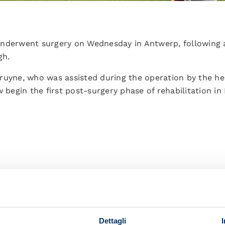
nderwent surgery on Wednesday in Antwerp, following a
gh.
ruyne, who was assisted during the operation by the hea
w begin the first post-surgery phase of rehabilitation in
your friends and support the team
Dettagli