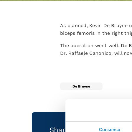
As planned, Kevin De Bruyne u
biceps femoris in the right thi
The operation went well. De B
Dr. Raffaele Canonico, will no
De Bruyne
Share the article with 
Consenso