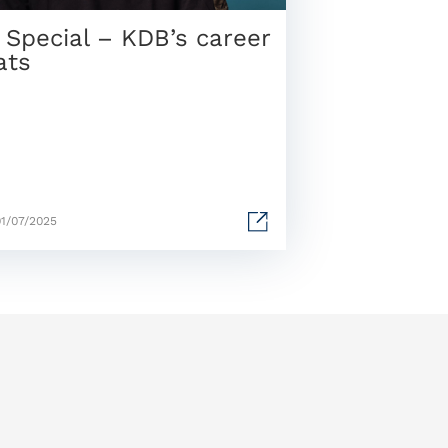
 Special – KDB’s career
ats
01/07/2025