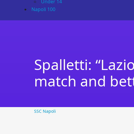
Under 14
Napoli 100
Spalletti: “Laz
match and bet
SSC Napoli
SSC Napoli