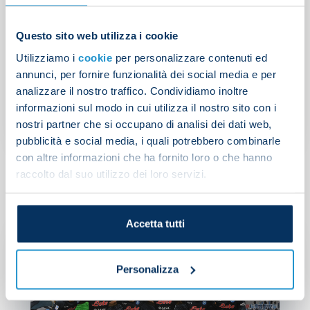
Questo sito web utilizza i cookie
Utilizziamo i
cookie
per personalizzare contenuti ed
Spalletti: “We’re on the
annunci, per fornire funzionalità dei social media e per
right track”
analizzare il nostro traffico. Condividiamo inoltre
informazioni sul modo in cui utilizza il nostro sito con i
nostri partner che si occupano di analisi dei dati web,
NEWS
| 03/09/2022
pubblicità e social media, i quali potrebbero combinarle
con altre informazioni che ha fornito loro o che hanno
raccolto dal suo utilizzo dei loro servizi.
Accetta tutti
La
Kv
Personalizza
c