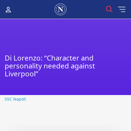
Di Lorenzo: “Character and
personality needed against
Liverpool”
SSC Napoli
SSC Napoli